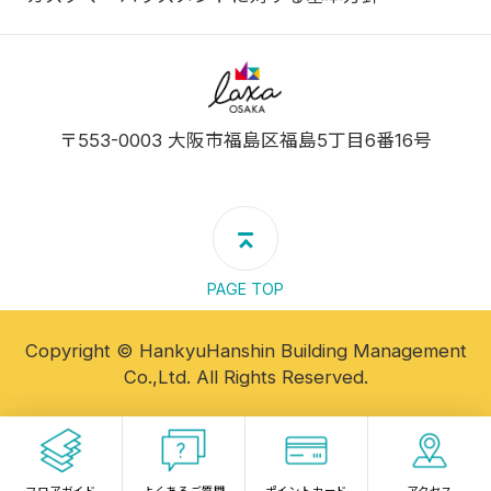
ラグザ大阪
〒553-0003 大阪市福島区福島5丁目6番16号
PAGE TOP
Copyright © HankyuHanshin Building Management
Co.,Ltd. All Rights Reserved.