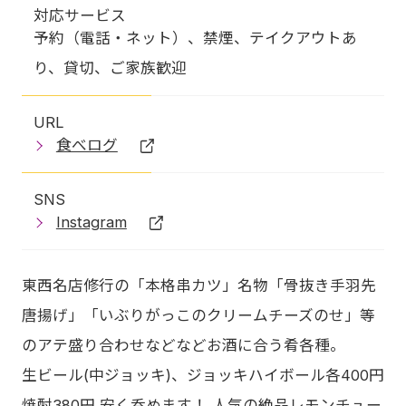
対応サービス
予約（電話・ネット）、禁煙、テイクアウトあ
り、貸切、ご家族歓迎
URL
食べログ
SNS
Instagram
東西名店修行の「本格串カツ」名物「骨抜き手羽先
唐揚げ」「いぶりがっこのクリームチーズのせ」等
のアテ盛り合わせなどなどお酒に合う肴各種。
生ビール(中ジョッキ)、ジョッキハイボール各400円
焼酎380円 安く呑めます！ 人気の絶品レモンチュー